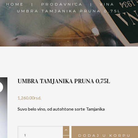
HOME
PRODAVNICA
VINA
UMBRA TAMJANIKA PRUNA 0,75L
UMBRA TAMJANIKA PRUNA 0,75L
1,260.00
rsd.
Suvo belo vino, od autohtone sorte Tamjanika
UMBRA
TAMJANIKA
DODAJ U KORPU