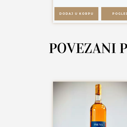
DODAJ U KORPU
POGLE
POVEZANI 