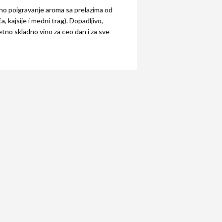
tno poigravanje aroma sa prelazima od
, kajsije i medni trag). Dopadljivo,
etno skladno vino za ceo dan i za sve