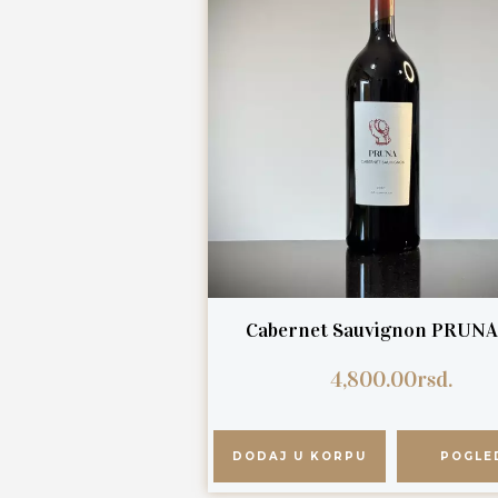
Cabernet Sauvignon PRUNA 
4,800.00
rsd.
DODAJ U KORPU
POGLE