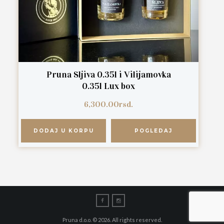
Pruna Sljiva 0.35l i Vilijamovka
0.35l Lux box
6,300.00
rsd.
DODAJ U KORPU
POGLEDAJ
Pruna d.o.o. © 2026. All rights reserved.